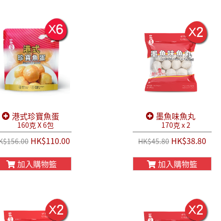
港式珍寶魚蛋
墨魚味魚丸
160克 X 6包
170克 x 2
HK$110.00
HK$38.80
K$156.00
HK$45.80
加入購物籃
加入購物籃