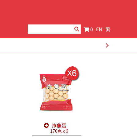
0
EN
繁
炸魚蛋
170克 x 6