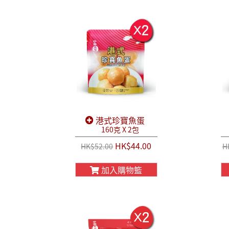
港式珍寶魚蛋
160克 X 2包
HK$44.00
HK$52.00
H
加入購物籃