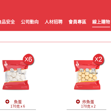
食品安全
公司動向
人材招聘
會員專區
線上購物
魚蛋
炸魚蛋
170克 x 6
170克 x 2