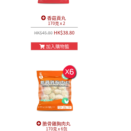
香菇貢丸
170克 x 2
HK$38.80
HK$45.80
加入購物籃
脆骨雞胸肉丸
170克 x 6包