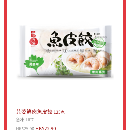
芫荽鮮肉魚皮餃
125克
急凍-18℃
HK$22.90
HK$25.90