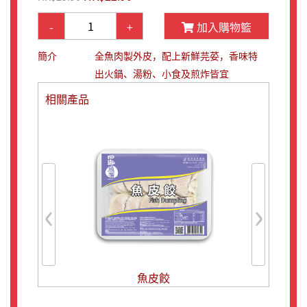
-
+
加入購物籃
簡介
全魚肉製外皮，配上新鮮芫荽，香味特
出火鍋、湯粉、小食及煎炸皆宜
相關產品
‹
›
魚皮餃
韭黃鮮肉