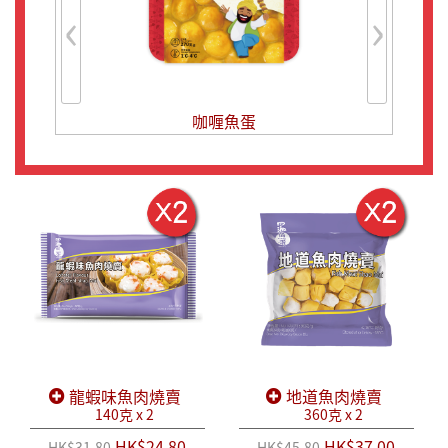
‹
›
咖喱魚蛋
碗仔
龍蝦味魚肉燒賣
地道魚肉燒賣
140克 x 2
360克 x 2
HK$24.80
HK$37.00
HK$31.80
HK$45.80