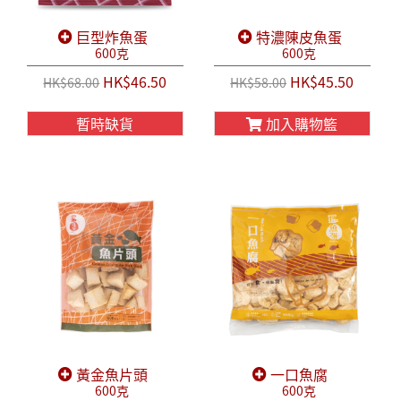
巨型炸魚蛋
特濃陳皮魚蛋
600克
600克
HK$46.50
HK$45.50
HK$68.00
HK$58.00
暫時缺貨
加入購物籃
黃金魚片頭
一口魚腐
600克
600克