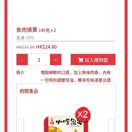
魚肉燒賣
140克 x 2
急凍-18℃
HK$24.80
HK$31.80
-
+
加入購物籃
簡介
煙韌綿軟的口感，加上魚味肉香，內有
一包特別調整豉油，蘸來吃味道更出眾
相關產品