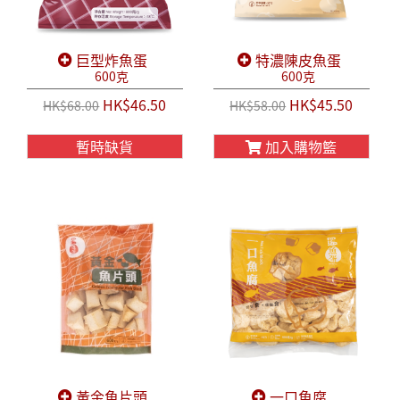
巨型炸魚蛋
特濃陳皮魚蛋
600克
600克
HK$46.50
HK$45.50
HK$68.00
HK$58.00
暫時缺貨
加入購物籃
黃金魚片頭
一口魚腐