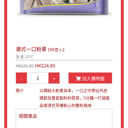
潮式一口粉果
160克 x 2
急凍-18℃
HK$24.80
HK$31.80
-
+
加入購物籃
簡介
以傳統大粉果為本，一口之中帶出外皮
煙韌及豐富餡料的質感，5分鐘一叮就能
品嚐港式茶樓點心的獨有風味
相關產品