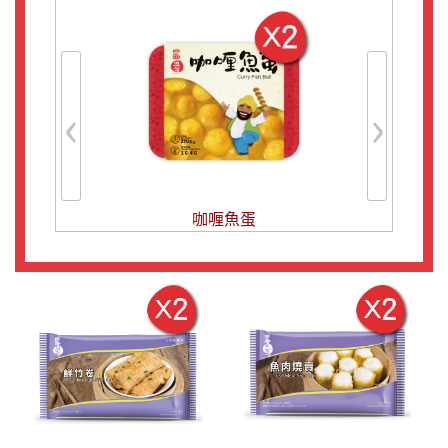
‹
›
咖喱魚蛋
碗仔